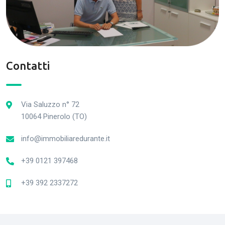
Contatti
Via Saluzzo n° 72
10064 Pinerolo (TO)
info@immobiliaredurante.it
+39 0121 397468
+39 392 2337272