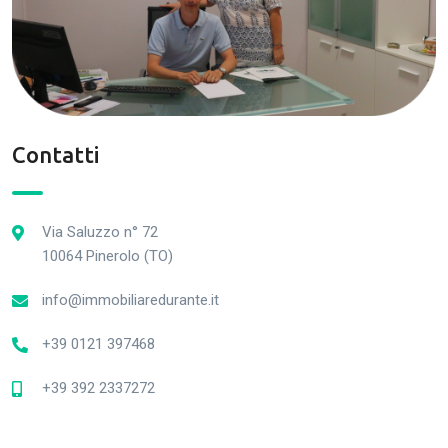
Contatti
Via Saluzzo n° 72
10064 Pinerolo (TO)
info@immobiliaredurante.it
+39 0121 397468
+39 392 2337272